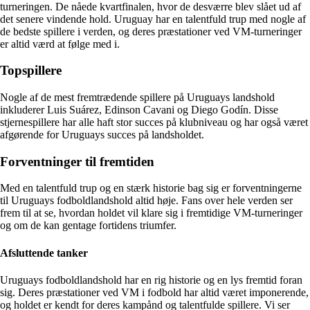
turneringen. De nåede kvartfinalen, hvor de desværre blev slået ud af
det senere vindende hold. Uruguay har en talentfuld trup med nogle af
de bedste spillere i verden, og deres præstationer ved VM-turneringer
er altid værd at følge med i.
Topspillere
Nogle af de mest fremtrædende spillere på Uruguays landshold
inkluderer Luis Suárez, Edinson Cavani og Diego Godín. Disse
stjernespillere har alle haft stor succes på klubniveau og har også været
afgørende for Uruguays succes på landsholdet.
Forventninger til fremtiden
Med en talentfuld trup og en stærk historie bag sig er forventningerne
til Uruguays fodboldlandshold altid høje. Fans over hele verden ser
frem til at se, hvordan holdet vil klare sig i fremtidige VM-turneringer
og om de kan gentage fortidens triumfer.
Afsluttende tanker
Uruguays fodboldlandshold har en rig historie og en lys fremtid foran
sig. Deres præstationer ved VM i fodbold har altid været imponerende,
og holdet er kendt for deres kampånd og talentfulde spillere. Vi ser