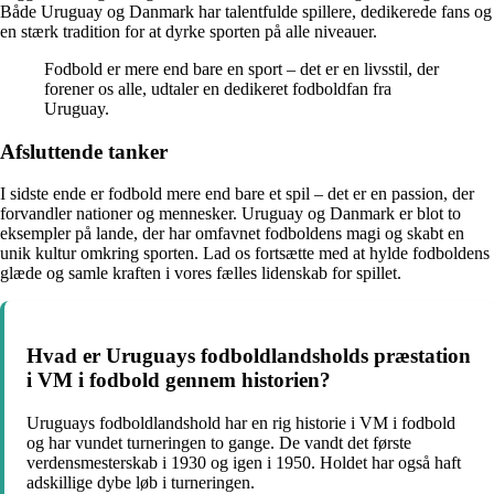
Både Uruguay og Danmark har talentfulde spillere, dedikerede fans og
en stærk tradition for at dyrke sporten på alle niveauer.
Fodbold er mere end bare en sport – det er en livsstil, der
forener os alle, udtaler en dedikeret fodboldfan fra
Uruguay.
Afsluttende tanker
I sidste ende er fodbold mere end bare et spil – det er en passion, der
forvandler nationer og mennesker. Uruguay og Danmark er blot to
eksempler på lande, der har omfavnet fodboldens magi og skabt en
unik kultur omkring sporten. Lad os fortsætte med at hylde fodboldens
glæde og samle kraften i vores fælles lidenskab for spillet.
Hvad er Uruguays fodboldlandsholds præstation
i VM i fodbold gennem historien?
Uruguays fodboldlandshold har en rig historie i VM i fodbold
og har vundet turneringen to gange. De vandt det første
verdensmesterskab i 1930 og igen i 1950. Holdet har også haft
adskillige dybe løb i turneringen.