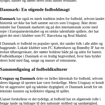
synger, danser og støtter deres hold uanset resultatet.
Danmark: En stigende fodboldmagt
Danmark
har også en stærk tradition inden for fodbold, selvom landet
historisk set ikke har haft samme succes som Uruguay. Ikke desto
mindre har Danmark markeret sig på den internationale scene med
sejre i Europamesterskabet og en række talentfulde spillere, der har
gjort det stort i klubber som FC Barcelona og Real Madrid.
I Danmark er fodbold en populær sport, der samler folk i alle aldre og
baggrunde. Lokale klubber som FC København og Brøndby IF har en
trofast tilhængerskare, der støtter holdene både på og uden for banen.
Fodboldkampe i Danmark er en festlig begivenhed, hvor fans hylder
deres hold med flag, sange og masser af entusiasme.
Sammenligning af fodboldkulturer
Uruguay og Danmark
deler en fælles lidenskab for fodbold, selvom
deres tilgange til sporten kan være forskellige. Mens Uruguay er kendt
for sit aggressive spil og taktiske dygtighed, er Danmark kendt for sin
tekniske kunnen og kollektive tilgang til spillet.
Uanset forskellene er det tydeligt, at fodbold har en afgørende rolle i
begge lande og bidrager til den nationale stolthed og samhørighed.