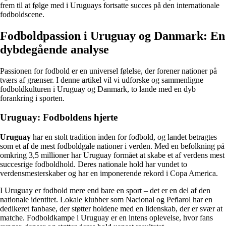
frem til at følge med i Uruguays fortsatte succes på den internationale
fodboldscene.
Fodboldpassion i Uruguay og Danmark: En
dybdegående analyse
Passionen for fodbold er en universel følelse, der forener nationer på
tværs af grænser. I denne artikel vil vi udforske og sammenligne
fodboldkulturen i Uruguay og Danmark, to lande med en dyb
forankring i sporten.
Uruguay: Fodboldens hjerte
Uruguay
har en stolt tradition inden for fodbold, og landet betragtes
som et af de mest fodboldgale nationer i verden. Med en befolkning på
omkring 3,5 millioner har Uruguay formået at skabe et af verdens mest
succesrige fodboldhold. Deres nationale hold har vundet to
verdensmesterskaber og har en imponerende rekord i Copa America.
I Uruguay er fodbold mere end bare en sport – det er en del af den
nationale identitet. Lokale klubber som Nacional og Peñarol har en
dedikeret fanbase, der støtter holdene med en lidenskab, der er svær at
matche. Fodboldkampe i Uruguay er en intens oplevelse, hvor fans