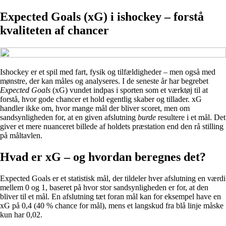
Expected Goals (xG) i ishockey – forstå
kvaliteten af chancer
Ishockey er et spil med fart, fysik og tilfældigheder – men også med
mønstre, der kan måles og analyseres. I de seneste år har begrebet
Expected Goals
(xG) vundet indpas i sporten som et værktøj til at
forstå, hvor gode chancer et hold egentlig skaber og tillader. xG
handler ikke om, hvor mange mål der bliver scoret, men om
sandsynligheden for, at en given afslutning
burde
resultere i et mål. Det
giver et mere nuanceret billede af holdets præstation end den rå stilling
på måltavlen.
Hvad er xG – og hvordan beregnes det?
Expected Goals er et statistisk mål, der tildeler hver afslutning en værdi
mellem 0 og 1, baseret på hvor stor sandsynligheden er for, at den
bliver til et mål. En afslutning tæt foran mål kan for eksempel have en
xG på 0,4 (40 % chance for mål), mens et langskud fra blå linje måske
kun har 0,02.