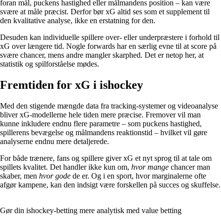
foran mål, puckens hastighed eller målmandens position – kan være
svære at måle præcist. Derfor bør xG altid ses som et supplement til
den kvalitative analyse, ikke en erstatning for den.
Desuden kan individuelle spillere over- eller underpræstere i forhold til
xG over længere tid. Nogle forwards har en særlig evne til at score på
svære chancer, mens andre mangler skarphed. Det er netop her, at
statistik og spilforståelse mødes.
Fremtiden for xG i ishockey
Med den stigende mængde data fra tracking-systemer og videoanalyse
bliver xG-modellerne hele tiden mere præcise. Fremover vil man
kunne inkludere endnu flere parametre – som puckens hastighed,
spillerens bevægelse og målmandens reaktionstid – hvilket vil gøre
analyserne endnu mere detaljerede.
For både trænere, fans og spillere giver xG et nyt sprog til at tale om
spillets kvalitet. Det handler ikke kun om,
hvor mange
chancer man
skaber, men
hvor gode
de er. Og i en sport, hvor marginalerne ofte
afgør kampene, kan den indsigt være forskellen på succes og skuffelse.
Gør din ishockey-betting mere analytisk med value betting