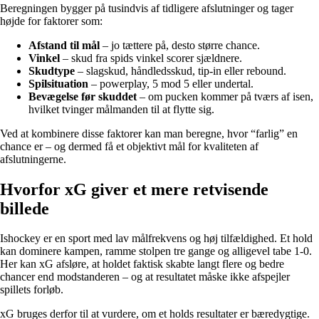
Beregningen bygger på tusindvis af tidligere afslutninger og tager
højde for faktorer som:
Afstand til mål
– jo tættere på, desto større chance.
Vinkel
– skud fra spids vinkel scorer sjældnere.
Skudtype
– slagskud, håndledsskud, tip-in eller rebound.
Spilsituation
– powerplay, 5 mod 5 eller undertal.
Bevægelse før skuddet
– om pucken kommer på tværs af isen,
hvilket tvinger målmanden til at flytte sig.
Ved at kombinere disse faktorer kan man beregne, hvor “farlig” en
chance er – og dermed få et objektivt mål for kvaliteten af
afslutningerne.
Hvorfor xG giver et mere retvisende
billede
Ishockey er en sport med lav målfrekvens og høj tilfældighed. Et hold
kan dominere kampen, ramme stolpen tre gange og alligevel tabe 1-0.
Her kan xG afsløre, at holdet faktisk skabte langt flere og bedre
chancer end modstanderen – og at resultatet måske ikke afspejler
spillets forløb.
xG bruges derfor til at vurdere, om et holds resultater er bæredygtige.