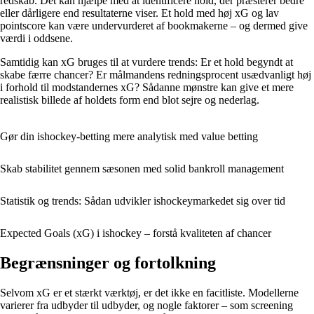
redskab. Det kan hjælpe med at identificere hold, der præsterer bedre
eller dårligere end resultaterne viser. Et hold med høj xG og lav
pointscore kan være undervurderet af bookmakerne – og dermed give
værdi i oddsene.
Samtidig kan xG bruges til at vurdere trends: Er et hold begyndt at
skabe færre chancer? Er målmandens redningsprocent usædvanligt høj
i forhold til modstandernes xG? Sådanne mønstre kan give et mere
realistisk billede af holdets form end blot sejre og nederlag.
Gør din ishockey-betting mere analytisk med value betting
Skab stabilitet gennem sæsonen med solid bankroll management
Statistik og trends: Sådan udvikler ishockeymarkedet sig over tid
Expected Goals (xG) i ishockey – forstå kvaliteten af chancer
Begrænsninger og fortolkning
Selvom xG er et stærkt værktøj, er det ikke en facitliste. Modellerne
varierer fra udbyder til udbyder, og nogle faktorer – som screening