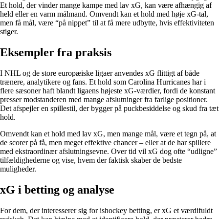
Et hold, der vinder mange kampe med lav xG, kan være afhængig af
held eller en varm målmand. Omvendt kan et hold med høje xG-tal,
men få mål, være “på nippet” til at få mere udbytte, hvis effektiviteten
stiger.
Eksempler fra praksis
I NHL og de store europæiske ligaer anvendes xG flittigt af både
trænere, analytikere og fans. Et hold som Carolina Hurricanes har i
flere sæsoner haft blandt ligaens højeste xG-værdier, fordi de konstant
presser modstanderen med mange afslutninger fra farlige positioner.
Det afspejler en spillestil, der bygger på puckbesiddelse og skud fra tæt
hold.
Omvendt kan et hold med lav xG, men mange mål, være et tegn på, at
de scorer på få, men meget effektive chancer – eller at de har spillere
med ekstraordinær afslutningsevne. Over tid vil xG dog ofte “udligne”
tilfældighederne og vise, hvem der faktisk skaber de bedste
muligheder.
xG i betting og analyse
For dem, der interesserer sig for ishockey betting, er xG et værdifuldt