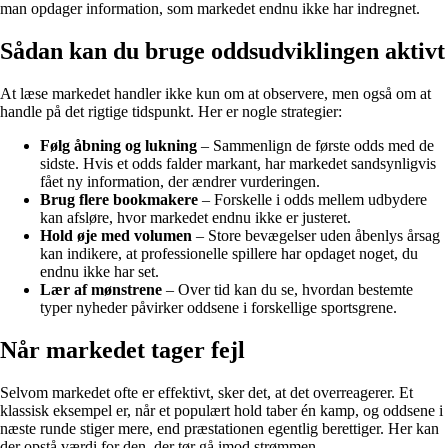
man opdager information, som markedet endnu ikke har indregnet.
Sådan kan du bruge oddsudviklingen aktivt
At læse markedet handler ikke kun om at observere, men også om at
handle på det rigtige tidspunkt. Her er nogle strategier:
Følg åbning og lukning
– Sammenlign de første odds med de
sidste. Hvis et odds falder markant, har markedet sandsynligvis
fået ny information, der ændrer vurderingen.
Brug flere bookmakere
– Forskelle i odds mellem udbydere
kan afsløre, hvor markedet endnu ikke er justeret.
Hold øje med volumen
– Store bevægelser uden åbenlys årsag
kan indikere, at professionelle spillere har opdaget noget, du
endnu ikke har set.
Lær af mønstrene
– Over tid kan du se, hvordan bestemte
typer nyheder påvirker oddsene i forskellige sportsgrene.
Når markedet tager fejl
Selvom markedet ofte er effektivt, sker det, at det overreagerer. Et
klassisk eksempel er, når et populært hold taber én kamp, og oddsene i
næste runde stiger mere, end præstationen egentlig berettiger. Her kan
der opstå værdi for den, der tør gå imod strømmen.