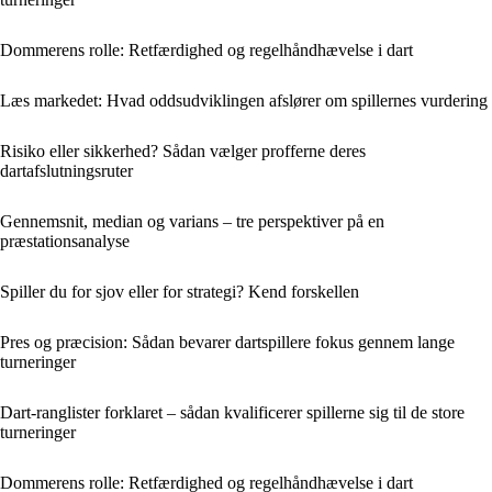
Dommerens rolle: Retfærdighed og regelhåndhævelse i dart
Læs markedet: Hvad oddsudviklingen afslører om spillernes vurdering
Risiko eller sikkerhed? Sådan vælger profferne deres
dartafslutningsruter
Gennemsnit, median og varians – tre perspektiver på en
præstationsanalyse
Spiller du for sjov eller for strategi? Kend forskellen
Pres og præcision: Sådan bevarer dartspillere fokus gennem lange
turneringer
Dart-ranglister forklaret – sådan kvalificerer spillerne sig til de store
turneringer
Dommerens rolle: Retfærdighed og regelhåndhævelse i dart