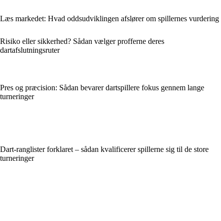
Læs markedet: Hvad oddsudviklingen afslører om spillernes vurdering
Risiko eller sikkerhed? Sådan vælger profferne deres
dartafslutningsruter
Pres og præcision: Sådan bevarer dartspillere fokus gennem lange
turneringer
Dart-ranglister forklaret – sådan kvalificerer spillerne sig til de store
turneringer