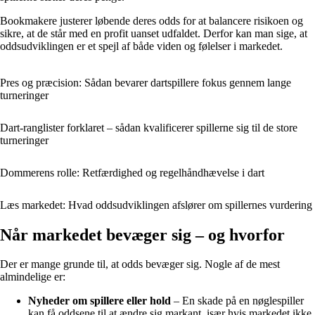
Bookmakere justerer løbende deres odds for at balancere risikoen og
sikre, at de står med en profit uanset udfaldet. Derfor kan man sige, at
oddsudviklingen er et spejl af både viden og følelser i markedet.
Pres og præcision: Sådan bevarer dartspillere fokus gennem lange
turneringer
Dart-ranglister forklaret – sådan kvalificerer spillerne sig til de store
turneringer
Dommerens rolle: Retfærdighed og regelhåndhævelse i dart
Læs markedet: Hvad oddsudviklingen afslører om spillernes vurdering
Når markedet bevæger sig – og hvorfor
Der er mange grunde til, at odds bevæger sig. Nogle af de mest
almindelige er:
Nyheder om spillere eller hold
– En skade på en nøglespiller
kan få oddsene til at ændre sig markant, især hvis markedet ikke