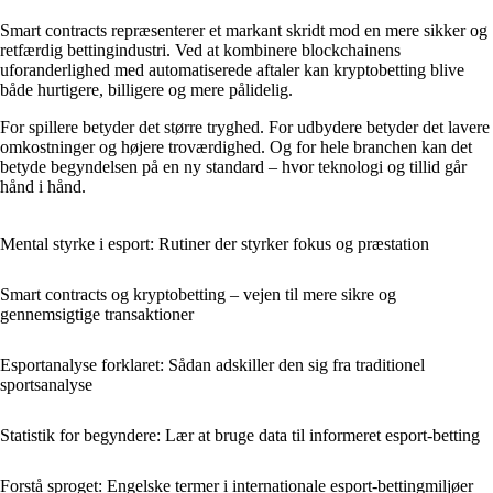
Smart contracts repræsenterer et markant skridt mod en mere sikker og
retfærdig bettingindustri. Ved at kombinere blockchainens
uforanderlighed med automatiserede aftaler kan kryptobetting blive
både hurtigere, billigere og mere pålidelig.
For spillere betyder det større tryghed. For udbydere betyder det lavere
omkostninger og højere troværdighed. Og for hele branchen kan det
betyde begyndelsen på en ny standard – hvor teknologi og tillid går
hånd i hånd.
Mental styrke i esport: Rutiner der styrker fokus og præstation
Smart contracts og kryptobetting – vejen til mere sikre og
gennemsigtige transaktioner
Esportanalyse forklaret: Sådan adskiller den sig fra traditionel
sportsanalyse
Statistik for begyndere: Lær at bruge data til informeret esport-betting
Forstå sproget: Engelske termer i internationale esport-bettingmiljøer