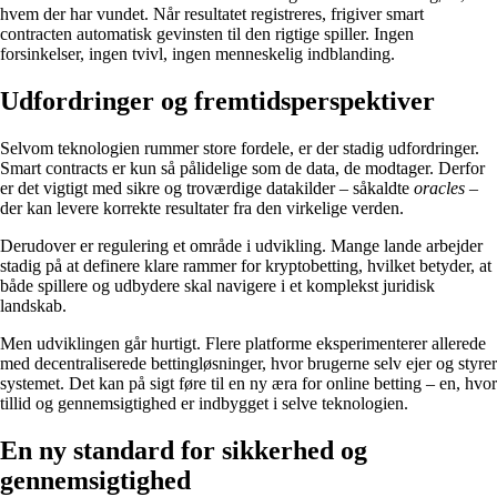
hvem der har vundet. Når resultatet registreres, frigiver smart
contracten automatisk gevinsten til den rigtige spiller. Ingen
forsinkelser, ingen tvivl, ingen menneskelig indblanding.
Udfordringer og fremtidsperspektiver
Selvom teknologien rummer store fordele, er der stadig udfordringer.
Smart contracts er kun så pålidelige som de data, de modtager. Derfor
er det vigtigt med sikre og troværdige datakilder – såkaldte
oracles
–
der kan levere korrekte resultater fra den virkelige verden.
Derudover er regulering et område i udvikling. Mange lande arbejder
stadig på at definere klare rammer for kryptobetting, hvilket betyder, at
både spillere og udbydere skal navigere i et komplekst juridisk
landskab.
Men udviklingen går hurtigt. Flere platforme eksperimenterer allerede
med decentraliserede bettingløsninger, hvor brugerne selv ejer og styrer
systemet. Det kan på sigt føre til en ny æra for online betting – en, hvor
tillid og gennemsigtighed er indbygget i selve teknologien.
En ny standard for sikkerhed og
gennemsigtighed