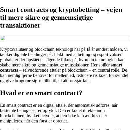
Smart contracts og kryptobetting – vejen
til mere sikre og gennemsigtige
transaktioner
Kryptovalutaer og blockchain-teknologi har på få år ændret måden, vi
tænker digitale betalinger på. I takt med at betting og esport vokser
globalt, er der opstået et stigende fokus på, hvordan teknologien kan
skabe mere sikre og gennemsigtige transaktioner. Her spiller
smart
contracts
– selvudførende aftaler på blockchain – en central rolle. De
kan nemlig fjerne behovet for mellemled, reducere risikoen for svindel
og give brugerne større tillid til, at alt foregår fair.
Hvad er en smart contract?
En smart contract er en digital aftale, der automatisk udføres, når
bestemte betingelser er opfyldt. Den er kodet direkte ind i
blockchainen, hvilket betyder, at den ikke kan ændres eller
manipuleres, når den først er oprettet.