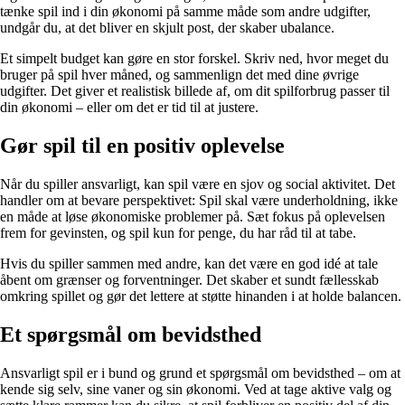
tænke spil ind i din økonomi på samme måde som andre udgifter,
undgår du, at det bliver en skjult post, der skaber ubalance.
Et simpelt budget kan gøre en stor forskel. Skriv ned, hvor meget du
bruger på spil hver måned, og sammenlign det med dine øvrige
udgifter. Det giver et realistisk billede af, om dit spilforbrug passer til
din økonomi – eller om det er tid til at justere.
Gør spil til en positiv oplevelse
Når du spiller ansvarligt, kan spil være en sjov og social aktivitet. Det
handler om at bevare perspektivet: Spil skal være underholdning, ikke
en måde at løse økonomiske problemer på. Sæt fokus på oplevelsen
frem for gevinsten, og spil kun for penge, du har råd til at tabe.
Hvis du spiller sammen med andre, kan det være en god idé at tale
åbent om grænser og forventninger. Det skaber et sundt fællesskab
omkring spillet og gør det lettere at støtte hinanden i at holde balancen.
Et spørgsmål om bevidsthed
Ansvarligt spil er i bund og grund et spørgsmål om bevidsthed – om at
kende sig selv, sine vaner og sin økonomi. Ved at tage aktive valg og