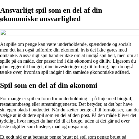
Ansvarligt spil som en del af din
økonomiske ansvarlighed
At spille om penge kan være underholdende, spændende og socialt –
men det kan også udfordre din økonomi, hvis det ikke gøres med
omtanke. Ansvarligt spil handler ikke om at undgå spil helt, men om at
spille på en måde, der passer ind i din økonomi og dit liv. Ligesom du
planlægger dit budget, dine investeringer og dit forbrug, bør du også
tænke over, hvordan spil indgår i din samlede økonomiske adfærd.
Spil som en del af din økonomi
For mange er spil en form for underholdning – på linje med biograf,
restaurantbesøg eller streamingtjenester. Det betyder, at det bør have
sin egen plads i budgettet. Når du sætter penge af til fornøjelser, kan du
vælge at inkludere spil som en del af den post. På den måde bliver det
tydeligt, hvor meget du har råd til at bruge, uden at det går ud over
faste udgifter som husleje, mad og opsparing.
Et godt råd er at betragte penge brugt på spil som penge brugt på