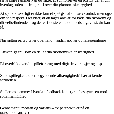
sætte klare rammer kan du sikre, at spil forbliver en positiv del af din
hverdag, uden at det går ud over din økonomiske tryghed.
At spille ansvarligt er ikke kun et spørgsmål om selvkontrol, men også
om selvrespekt. Det viser, at du tager ansvar for både din økonomi og
dit velbefindende – og det er i sidste ende den bedste gevinst, du kan
få.
Når jagten på tab tager overhånd – sådan spotter du faresignalerne
Ansvarligt spil som en del af din økonomiske ansvarlighed
Få overblik over dit spilleforbrug med digitale værktøjer og apps
Sund spilleglæde eller begyndende afhængighed? Lær at kende
forskellen
Spillernes stemme: Hvordan feedback kan styrke beskyttelsen mod
spilafhængighed
Gennemsnit, median og varians – tre perspektiver på en
præstationsanalyse