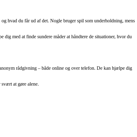
er, og hvad du får ud af det. Nogle bruger spil som underholdning, mens
ælpe dig med at finde sundere måder at håndtere de situationer, hvor du
 anonym rådgivning – både online og over telefon. De kan hjælpe dig
r svært at gøre alene.