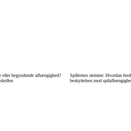
e eller begyndende afhængighed?
Spillernes stemme: Hvordan feed
skellen
beskyttelsen mod spilafhængigh