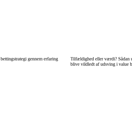
bettingstrategi gennem erfaring
Tilfældighed eller værdi? Sådan 
blive vildledt af udsving i value 