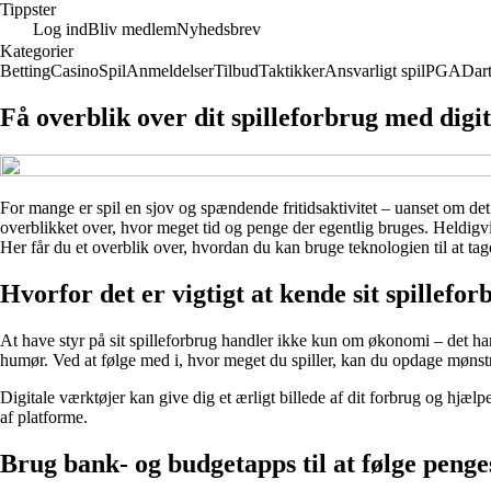
Tippster
Log ind
Bliv medlem
Nyhedsbrev
Kategorier
Betting
Casino
Spil
Anmeldelser
Tilbud
Taktikker
Ansvarligt spil
PGA
Dar
Få overblik over dit spilleforbrug med digi
For mange er spil en sjov og spændende fritidsaktivitet – uanset om de
overblikket over, hvor meget tid og penge der egentlig bruges. Heldigvi
Her får du et overblik over, hvordan du kan bruge teknologien til at tag
Hvorfor det er vigtigt at kende sit spillefor
At have styr på sit spilleforbrug handler ikke kun om økonomi – det hand
humør. Ved at følge med i, hvor meget du spiller, kan du opdage mønst
Digitale værktøjer kan give dig et ærligt billede af dit forbrug og hjælp
af platforme.
Brug bank- og budgetapps til at følge pen