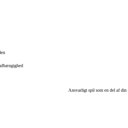
len
ilafhængighed
Ansvarligt spil som en del af di