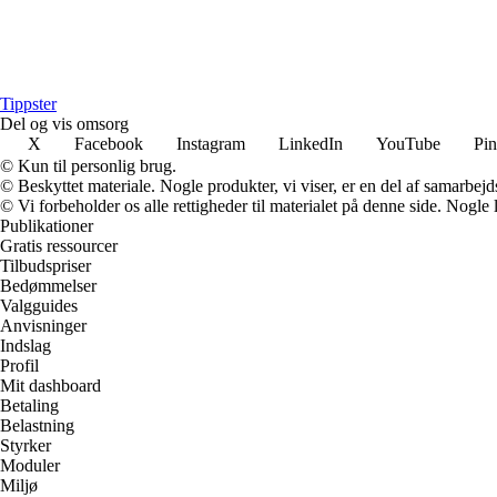
Tippster
Del og vis omsorg
X
Facebook
Instagram
LinkedIn
YouTube
Pin
© Kun til personlig brug.
© Beskyttet materiale. Nogle produkter, vi viser, er en del af samarbejd
© Vi forbeholder os alle rettigheder til materialet på denne side. Nogle
Publikationer
Gratis ressourcer
Tilbudspriser
Bedømmelser
Valgguides
Anvisninger
Indslag
Profil
Mit dashboard
Betaling
Belastning
Styrker
Moduler
Miljø