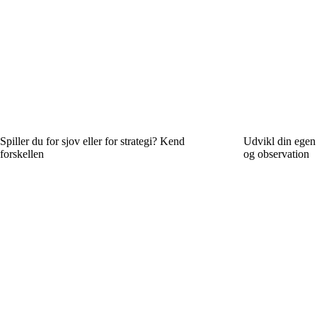
Spiller du for sjov eller for strategi? Kend
Udvikl din egen 
forskellen
og observation