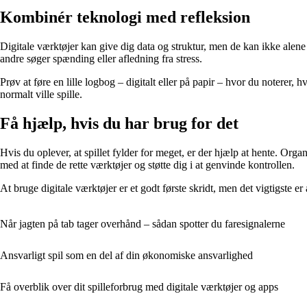
Kombinér teknologi med refleksion
Digitale værktøjer kan give dig data og struktur, men de kan ikke alene
andre søger spænding eller afledning fra stress.
Prøv at føre en lille logbog – digitalt eller på papir – hvor du noterer,
normalt ville spille.
Få hjælp, hvis du har brug for det
Hvis du oplever, at spillet fylder for meget, er der hjælp at hente. Org
med at finde de rette værktøjer og støtte dig i at genvinde kontrollen.
At bruge digitale værktøjer er et godt første skridt, men det vigtigste er
Når jagten på tab tager overhånd – sådan spotter du faresignalerne
Ansvarligt spil som en del af din økonomiske ansvarlighed
Få overblik over dit spilleforbrug med digitale værktøjer og apps