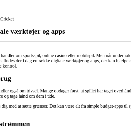
t
Cricket
tale værktøjer og apps
t handler om sportsspil, online casino eller mobilspil. Men når underho
s findes der i dag en række digitale værktøjer og apps, der kan hjælpe d
e kontrol.
brug
ler også om trivsel. Mange opdager først, at spillet har taget overhånd,
re og tage hånd om dem i tide.
e dig med at sætte grænser. Det kan være alt fra simple budget-apps til sp
gestrømmen