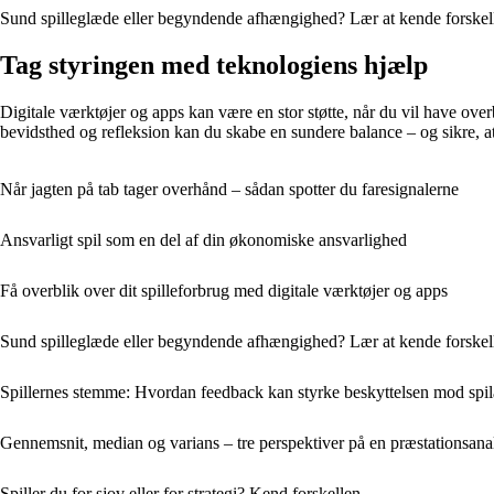
Sund spilleglæde eller begyndende afhængighed? Lær at kende forskel
Tag styringen med teknologiens hjælp
Digitale værktøjer og apps kan være en stor støtte, når du vil have over
bevidsthed og refleksion kan du skabe en sundere balance – og sikre, at 
Når jagten på tab tager overhånd – sådan spotter du faresignalerne
Ansvarligt spil som en del af din økonomiske ansvarlighed
Få overblik over dit spilleforbrug med digitale værktøjer og apps
Sund spilleglæde eller begyndende afhængighed? Lær at kende forskel
Spillernes stemme: Hvordan feedback kan styrke beskyttelsen mod sp
Gennemsnit, median og varians – tre perspektiver på en præstationsana
Spiller du for sjov eller for strategi? Kend forskellen