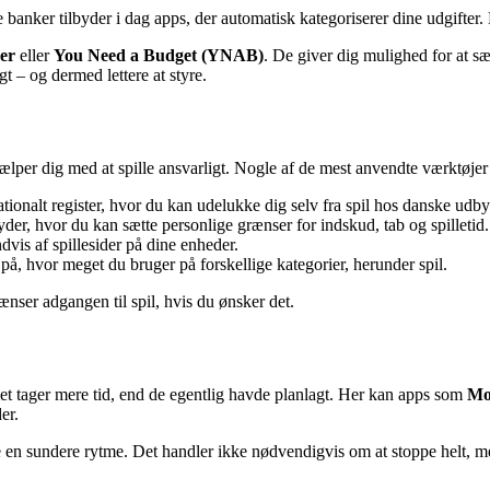
 banker tilbyder i dag apps, der automatisk kategoriserer dine udgifter.
er
eller
You Need a Budget (YNAB)
. De giver dig mulighed for at s
t – og dermed lettere at styre.
ælper dig med at spille ansvarligt. Nogle af de mest anvendte værktøjer 
ationalt register, hvor du kan udelukke dig selv fra spil hos danske udby
er, hvor du kan sætte personlige grænser for indskud, tab og spilletid.
dvis af spillesider på dine enheder.
på, hvor meget du bruger på forskellige kategorier, herunder spil.
nser adgangen til spil, hvis du ønsker det.
et tager mere tid, end de egentlig havde planlagt. Her kan apps som
Mo
er.
 en sundere rytme. Det handler ikke nødvendigvis om at stoppe helt, men o