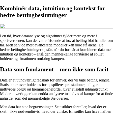
Kombinér data, intuition og kontekst for
bedre bettingbeslutninger
I en tid, hvor dataanalyse og algoritmer fylder mere og mere i
sportsverdenen, kan det være fristende at tro, at betting blot handler om
tal. Men selv de mest avancerede modeller kan ikke stå alene. De
bedste bettingbeslutninger opstår, når du formår at kombinere data med
intuition og kontekst – altså den menneskelige forståelse af spillet,
holdene og situationen omkring kampen.
Data som fundament – men ikke som facit
Data er et uundværligt redskab for enhver, der vil tage betting seriøst.
Statistikker over holdenes form, spilleres præstationer, tidligere
indbyrdes opgør og hjemmebanefordel giver et solidt udgangspunkt.
Moderne værktøjer kan endda analysere tusindvis af kampe for at finde
mønstre, som det menneskelige øje overser.
Men data har sine begrænsninger. Statistikker fortæller, hvad der er
sket – ikke nødvendigvis, hvad der vil ske. En spiller kan have haft en