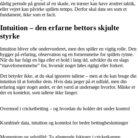
dårlig periode på grund af en skade, en træner kan have ændret taktik,
eller vejret kan påvirke spillets tempo. Derfor skal data ses som et
fundament, ikke som et facit.
Intuition – den erfarne bettors skjulte
styrke
Intuition bliver ofte undervurderet, men den spiller en vigtig rolle. Den
bygger på erfaring, observation og en fornemmelse for spillets rytme.
Når du har fulgt en liga eller et hold i lang tid, udvikler du en slags
“mavefornemmelse” for, hvornår noget føles rigtigt eller forkert.
Det betyder ikke, at du skal ignorere tallene – men at du kan bruge din
intuition til at fortolke dem. Hvis data peger på et udfald, men din
erfaring siger noget andet, er det værd at undersøge hvorfor. Måske er
der en kontekst, som tallene ikke fanger.
Overmod i cricketbetting – og hvordan du holder det under kontrol
Kombinér data, intuition og kontekst for bedre bettingbeslutninger
Momentum og selvtillid: To afgørende faktorer i cricketkampe