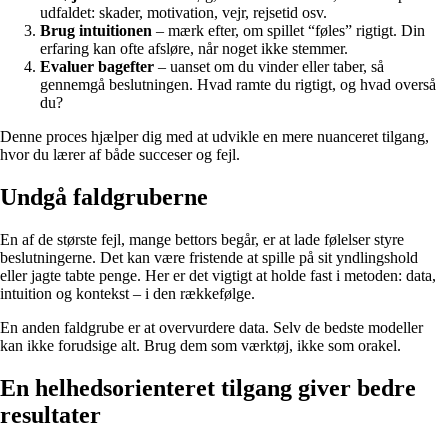
udfaldet: skader, motivation, vejr, rejsetid osv.
Brug intuitionen
– mærk efter, om spillet “føles” rigtigt. Din
erfaring kan ofte afsløre, når noget ikke stemmer.
Evaluer bagefter
– uanset om du vinder eller taber, så
gennemgå beslutningen. Hvad ramte du rigtigt, og hvad overså
du?
Denne proces hjælper dig med at udvikle en mere nuanceret tilgang,
hvor du lærer af både succeser og fejl.
Undgå faldgruberne
En af de største fejl, mange bettors begår, er at lade følelser styre
beslutningerne. Det kan være fristende at spille på sit yndlingshold
eller jagte tabte penge. Her er det vigtigt at holde fast i metoden: data,
intuition og kontekst – i den rækkefølge.
En anden faldgrube er at overvurdere data. Selv de bedste modeller
kan ikke forudsige alt. Brug dem som værktøj, ikke som orakel.
En helhedsorienteret tilgang giver bedre
resultater