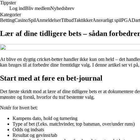
Tippster
Log ind
Bliv medlem
Nyhedsbrev
Kategorier
Betting
Casino
Spil
Anmeldelser
Tilbud
Taktikker
Ansvarligt spil
PGA
Dar
Lær af dine tidligere bets – sådan forbedrer
At blive en dygtig cricket-better handler ikke kun om held – det handle
kan bruges til at forbedre dine fremtidige valg. I denne artikel ser vi på
Start med at føre en bet-journal
Det første skridt mod at lære af dine tidligere bets er at dokumentere de
mønstre og forstå, hvorfor du traf bestemte valg.
Notér for hvert bet:
Kampens dato, hold og turnering
Type af bet (f.eks. matchvinder, top batsman, over/under runs)
Odds og indsats
Resultat og gevinst/tab