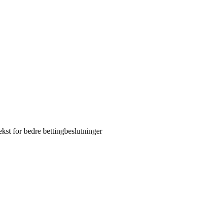
kst for bedre bettingbeslutninger