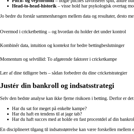
Pitch- og vejrforhold
– nogle pitches favoriserer spin, andre hu
Head-to-head-historik
– visse hold har psykologisk overtag mo
Jo bedre du forstår sammenhængen mellem data og resultater, desto mer
Overmod i cricketbetting – og hvordan du holder det under kontrol
Kombinér data, intuition og kontekst for bedre bettingbeslutninger
Momentum og selvtillid: To afgørende faktorer i cricketkampe
Lær af dine tidligere bets – sådan forbedrer du dine cricketstrategier
Justér din bankroll og indsatsstrategi
Selv den bedste analyse kan ikke fjerne risikoen i betting. Derfor er det
Har du sat for meget på enkelte kampe?
Har du haft en tendens til at jage tab?
Har du haft succes med at holde en fast procentdel af din bankroll
En disciplineret tilgang til indsatsstørrelse kan være forskellen mellem en 