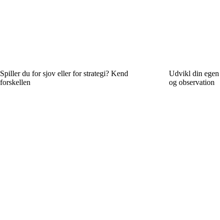
Spiller du for sjov eller for strategi? Kend
Udvikl din egen 
forskellen
og observation