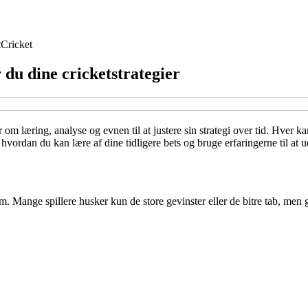
t
Cricket
 du dine cricketstrategier
r om læring, analyse og evnen til at justere sin strategi over tid. Hver
, hvordan du kan lære af dine tidligere bets og bruge erfaringerne til at u
m. Mange spillere husker kun de store gevinster eller de bitre tab, men g