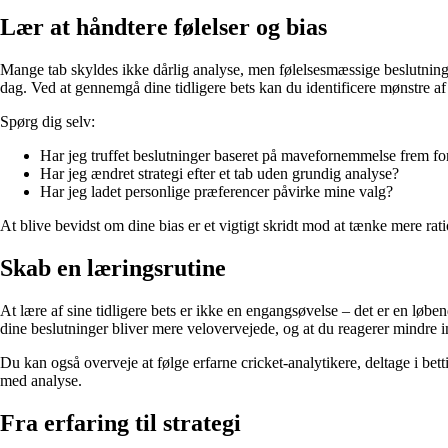
Lær at håndtere følelser og bias
Mange tab skyldes ikke dårlig analyse, men følelsesmæssige beslutninger
dag. Ved at gennemgå dine tidligere bets kan du identificere mønstre af
Spørg dig selv:
Har jeg truffet beslutninger baseret på mavefornemmelse frem fo
Har jeg ændret strategi efter et tab uden grundig analyse?
Har jeg ladet personlige præferencer påvirke mine valg?
At blive bevidst om dine bias er et vigtigt skridt mod at tænke mere rati
Skab en læringsrutine
At lære af sine tidligere bets er ikke en engangsøvelse – det er en løben
dine beslutninger bliver mere velovervejede, og at du reagerer mindre i
Du kan også overveje at følge erfarne cricket-analytikere, deltage i bett
med analyse.
Fra erfaring til strategi