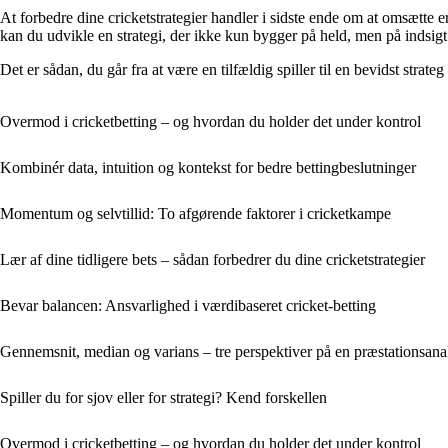
At forbedre dine cricketstrategier handler i sidste ende om at omsætte e
kan du udvikle en strategi, der ikke kun bygger på held, men på indsigt 
Det er sådan, du går fra at være en tilfældig spiller til en bevidst strateg
Overmod i cricketbetting – og hvordan du holder det under kontrol
Kombinér data, intuition og kontekst for bedre bettingbeslutninger
Momentum og selvtillid: To afgørende faktorer i cricketkampe
Lær af dine tidligere bets – sådan forbedrer du dine cricketstrategier
Bevar balancen: Ansvarlighed i værdibaseret cricket-betting
Gennemsnit, median og varians – tre perspektiver på en præstationsana
Spiller du for sjov eller for strategi? Kend forskellen
Overmod i cricketbetting – og hvordan du holder det under kontrol