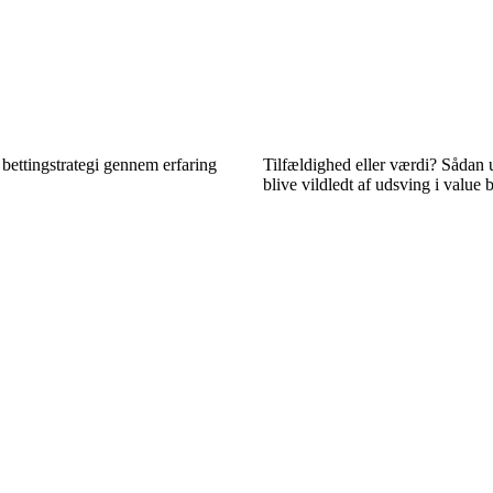
bettingstrategi gennem erfaring
Tilfældighed eller værdi? Sådan 
blive vildledt af udsving i value 